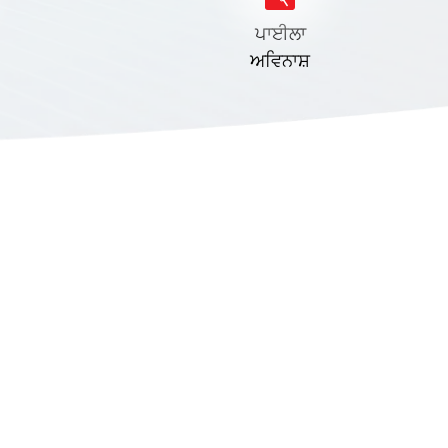
ਪਾਈਲਾ
ਅਵਿਨਾਸ਼