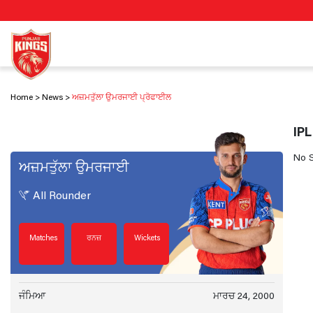
Home
News
ਅਜ਼ਮਤੁੱਲਾ ਉਮਰਜਾਈ ਪ੍ਰੋਫਾਈਲ
IPL
No S
ਅਜ਼ਮਤੁੱਲਾ
ਉਮਰਜਾਈ
All Rounder
Matches
ਰਨਜ਼
Wickets
ਜੰਮਿਆ
ਮਾਰਚ 24, 2000