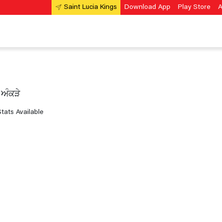
Download App
Play Store
A
Saint Lucia Kings
 ਅੰਕੜੇ
tats Available