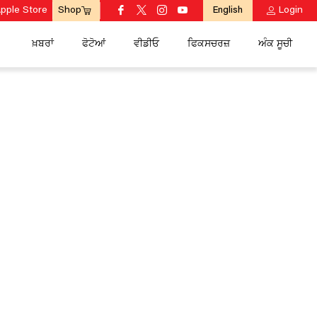
pple Store
English
Login
Shop
ਖ਼ਬਰਾਂ
ਫੋਟੋਆਂ
ਵੀਡੀਓ
ਫਿਕਸਚਰਜ਼
ਅੰਕ ਸੂਚੀ