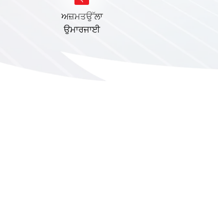
ਅਜ਼ਮਤਉੱਲਾ
ਉਮਾਰਜਾਈ