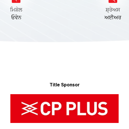
ਮਿਸ਼ੇਲ
ਸ਼੍ਰੇਅਸ
ਓਵੇਨ
ਅਈਅਰ
Title Sponsor